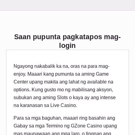
Saan pupunta pagkatapos mag-
login
Ngayong nakabalik ka na, oras na para mag-
enjoy. Maaari kang pumunta sa aming
Game
Center
upang makita ang lahat ng available na
options. Kung gusto mo ng mabilisang aksyon,
subukan ang aming
Slots
o kaya ay ang intense
na karanasan sa
Live Casino
.
Para sa mga baguhan, maaari ring basahin ang
Gabay sa mga Termino ng GZone Casino
upang
mas maunawaan ang mga laro, o tingnan ang