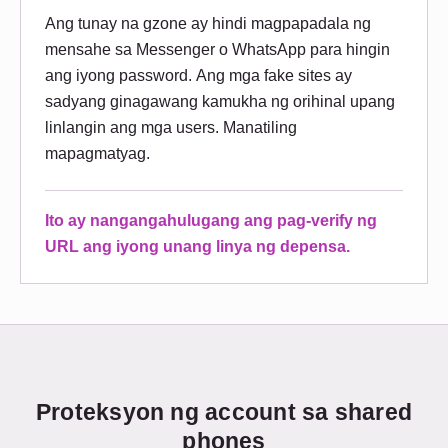
Ang tunay na gzone ay hindi magpapadala ng
mensahe sa Messenger o WhatsApp para hingin
ang iyong password. Ang mga fake sites ay
sadyang ginagawang kamukha ng orihinal upang
linlangin ang mga users. Manatiling
mapagmatyag.
Ito ay nangangahulugang ang pag-verify ng
URL ang iyong unang linya ng depensa.
Proteksyon ng account sa shared
phones