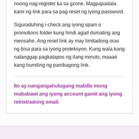
noong nag-register ka sa gzone. Magpapadala
kami ng link para sa pag-reset ng iyong password.
Siguraduhing i-check ang iyong spam o
promotions folder kung hindi agad dumating ang
mensahe. Ang reset link ay may limitadong oras
ng bisa para sa iyong proteksyon. Kung wala kang
natanggap pagkatapos ng ilang minuto, maaari
kang humiling ng panibagong link.
Ito ay nangangahulugang mabilis mong
mababawi ang iyong account gamit ang iyong
rehistradong email.