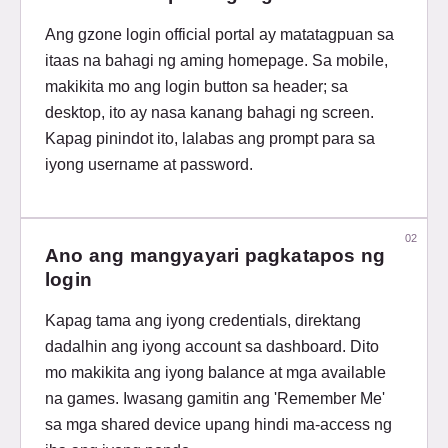
Ang gzone login official portal ay matatagpuan sa
itaas na bahagi ng aming homepage. Sa mobile,
makikita mo ang login button sa header; sa
desktop, ito ay nasa kanang bahagi ng screen.
Kapag pinindot ito, lalabas ang prompt para sa
iyong username at password.
02
Ano ang mangyayari pagkatapos ng
login
Kapag tama ang iyong credentials, direktang
dadalhin ang iyong account sa dashboard. Dito
mo makikita ang iyong balance at mga available
na games. Iwasang gamitin ang 'Remember Me'
sa mga shared device upang hindi ma-access ng