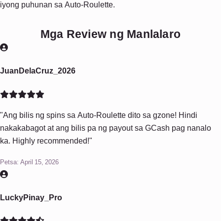
iyong puhunan sa Auto-Roulette.
Mga Review ng Manlalaro
JuanDelaCruz_2026
"Ang bilis ng spins sa Auto-Roulette dito sa gzone! Hindi
nakakabagot at ang bilis pa ng payout sa GCash pag nanalo
ka. Highly recommended!"
Petsa: April 15, 2026
LuckyPinay_Pro