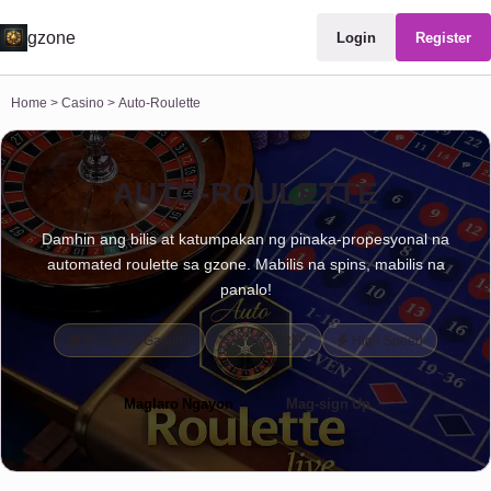
gzone
Login
Register
Home
>
Casino
>
Auto-Roulette
AUTO-ROULETTE
Damhin ang bilis at katumpakan ng pinaka-propesyonal na
automated roulette sa gzone. Mabilis na spins, mabilis na
panalo!
Evolution Gaming
97.30% RTP
High Speed
Maglaro Ngayon
Mag-sign Up