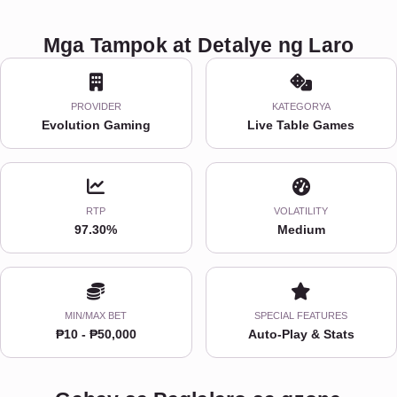
Mga Tampok at Detalye ng Laro
PROVIDER
KATEGORYA
Evolution Gaming
Live Table Games
RTP
VOLATILITY
97.30%
Medium
MIN/MAX BET
SPECIAL FEATURES
₱10 - ₱50,000
Auto-Play & Stats