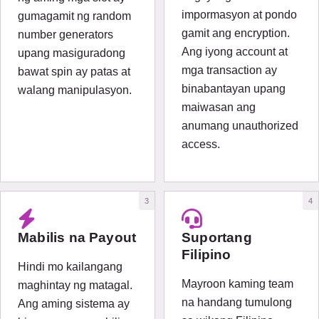
impormasyon at pondo
gumagamit ng random
gamit ang encryption.
number generators
Ang iyong account at
upang masiguradong
mga transaction ay
bawat spin ay patas at
binabantayan upang
walang manipulasyon.
maiwasan ang
anumang unauthorized
access.
3
4
Mabilis na Payout
Suportang
Filipino
Hindi mo kailangang
Mayroon kaming team
maghintay ng matagal.
na handang tumulong
Ang aming sistema ay