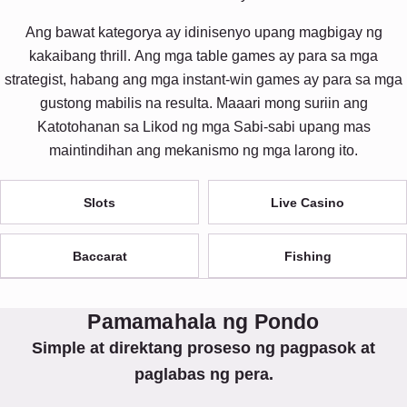
Ang bawat kategorya ay idinisenyo upang magbigay ng
kakaibang thrill. Ang mga table games ay para sa mga
strategist, habang ang mga instant-win games ay para sa mga
gustong mabilis na resulta. Maaari mong suriin ang
Katotohanan sa Likod ng mga Sabi-sabi
upang mas
maintindihan ang mekanismo ng mga larong ito.
Slots
Live Casino
Baccarat
Fishing
Pamamahala ng Pondo
Simple at direktang proseso ng pagpasok at
paglabas ng pera.