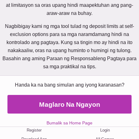
at limitasyon sa oras upang hindi maapektuhan ang pang-
araw-araw na buhay.
Nagbibigay kami ng mga tool tulad ng deposit limits at self-
exclusion options para sa mga naramdamang hindi na
kontrolado ang pagtaya. Kung sa tingin mo ay hindi na ito
nakakaaliw, oras na upang huminto o humingi ng tulong.
Basahin ang aming
Paraan ng Responsableng Pagtaya
para
sa mga praktikal na tips.
Handa ka na bang simulan ang iyong karanasan?
Maglaro Na Ngayon
Bumalik sa Home Page
Register
Login